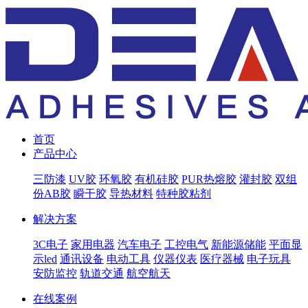
首页
产品中心
三防漆
UV胶
环氧胶
有机硅胶
PUR热熔胶
灌封胶
双组
份AB胶
瞬干胶
导热材料
特种胶粘剂
解决方案
3C电子
家用电器
汽车电子
工控电气
新能源储能
平面显
示led
通讯设备
电动工具
仪器仪表
医疗器械
电子玩具
安防监控
轨道交通
航空航天
在线案例