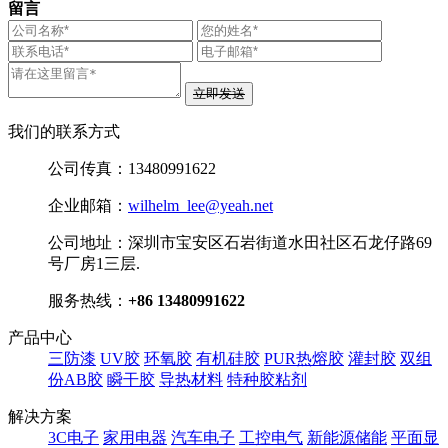
留言
立即发送
我们的联系方式
公司传真：
13480991622
企业邮箱：
wilhelm_lee@yeah.net
公司地址：
深圳市宝安区石岩街道水田社区石龙仔路69
号厂房1三层.
服务热线：
+86 13480991622
产品中心
三防漆
UV胶
环氧胶
有机硅胶
PUR热熔胶
灌封胶
双组
份AB胶
瞬干胶
导热材料
特种胶粘剂
解决方案
3C电子
家用电器
汽车电子
工控电气
新能源储能
平面显