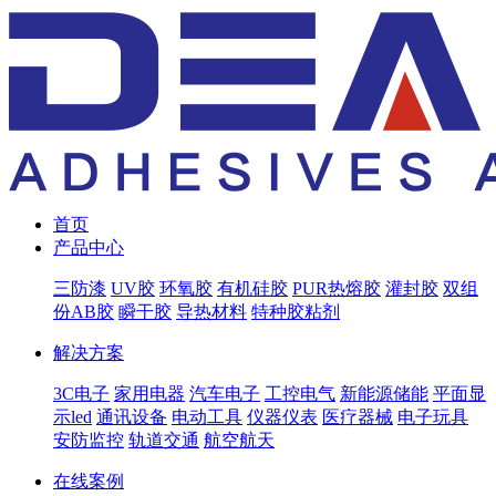
首页
产品中心
三防漆
UV胶
环氧胶
有机硅胶
PUR热熔胶
灌封胶
双组
份AB胶
瞬干胶
导热材料
特种胶粘剂
解决方案
3C电子
家用电器
汽车电子
工控电气
新能源储能
平面显
示led
通讯设备
电动工具
仪器仪表
医疗器械
电子玩具
安防监控
轨道交通
航空航天
在线案例