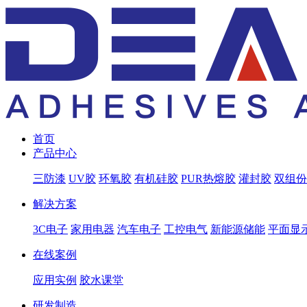
首页
产品中心
三防漆
UV胶
环氧胶
有机硅胶
PUR热熔胶
灌封胶
双组份
解决方案
3C电子
家用电器
汽车电子
工控电气
新能源储能
平面显示
在线案例
应用实例
胶水课堂
研发制造