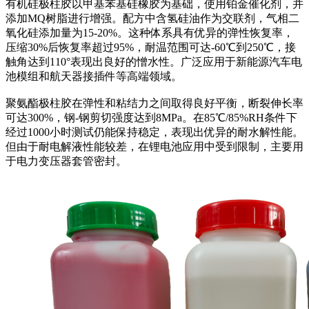
有机硅极柱胶以甲基苯基硅橡胶为基础，使用铂金催化剂，并
添加MQ树脂进行增强。配方中含氢硅油作为交联剂，气相二
氧化硅添加量为15-20%。这种体系具有优异的弹性恢复率，
压缩30%后恢复率超过95%，耐温范围可达-60℃到250℃，接
触角达到110°表现出良好的憎水性。广泛应用于新能源汽车电
池模组和航天器接插件等高端领域。
聚氨酯极柱胶在弹性和粘结力之间取得良好平衡，断裂伸长率
可达300%，钢-钢剪切强度达到8MPa。在85℃/85%RH条件下
经过1000小时测试仍能保持稳定，表现出优异的耐水解性能。
但由于耐电解液性能较差，在锂电池应用中受到限制，主要用
于电力变压器套管密封。