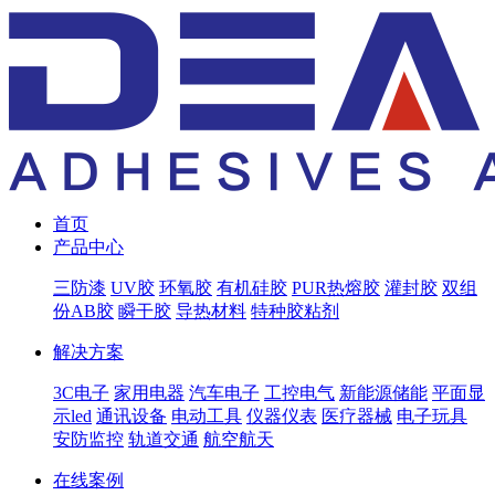
首页
产品中心
三防漆
UV胶
环氧胶
有机硅胶
PUR热熔胶
灌封胶
双组
份AB胶
瞬干胶
导热材料
特种胶粘剂
解决方案
3C电子
家用电器
汽车电子
工控电气
新能源储能
平面显
示led
通讯设备
电动工具
仪器仪表
医疗器械
电子玩具
安防监控
轨道交通
航空航天
在线案例