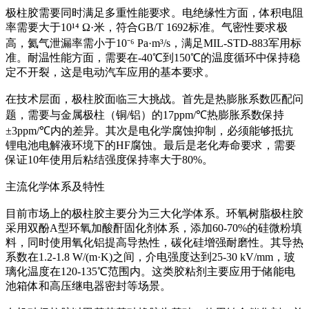
极柱胶需要同时满足多重性能要求。电绝缘性方面，体积电阻
率需要大于10¹⁴ Ω·米，符合GB/T 1692标准。气密性要求极
高，氦气泄漏率需小于10⁻⁶ Pa·m³/s，满足MIL-STD-883军用标
准。耐温性能方面，需要在-40℃到150℃的温度循环中保持稳
定不开裂，这是电动汽车应用的基本要求。
在技术层面，极柱胶面临三大挑战。首先是热膨胀系数匹配问
题，需要与金属极柱（铜/铝）的17ppm/℃热膨胀系数保持
±3ppm/℃内的差异。其次是电化学腐蚀抑制，必须能够抵抗
锂电池电解液环境下的HF腐蚀。最后是老化寿命要求，需要
保证10年使用后粘结强度保持率大于80%。
主流化学体系及特性
目前市场上的极柱胶主要分为三大化学体系。环氧树脂极柱胶
采用双酚A型环氧加酸酐固化剂体系，添加60-70%的硅微粉填
料，同时使用氧化铝提高导热性，碳化硅增强耐磨性。其导热
系数在1.2-1.8 W/(m·K)之间，介电强度达到25-30 kV/mm，玻
璃化温度在120-135℃范围内。这类胶粘剂主要应用于储能电
池箱体和高压继电器密封等场景。