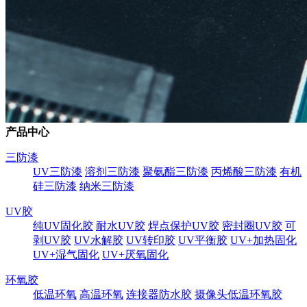
产品中心
三防漆
UV三防漆
溶剂三防漆
聚氨酯三防漆
丙烯酸三防漆
有机
硅三防漆
纳米三防漆
UV胶
纯UV固化胶
耐水UV胶
焊点保护UV胶
密封圈UV胶
可
剥UV胶
UV水解胶
UV转印胶
UV平衡胶
UV+加热固化
UV+湿气固化
UV+厌氧固化
环氧胶
低温环氧
高温环氧
连接器防水胶
摄像头低温环氧胶