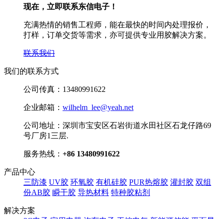
现在，立即联系东信电子！
充满热情的销售工程师，能在最快的时间内处理报价，
打样，订单交货等需求，亦可提供专业用胶解决方案。
联系我们
我们的联系方式
公司传真：
13480991622
企业邮箱：
wilhelm_lee@yeah.net
公司地址：
深圳市宝安区石岩街道水田社区石龙仔路69
号厂房1三层.
服务热线：
+86 13480991622
产品中心
三防漆
UV胶
环氧胶
有机硅胶
PUR热熔胶
灌封胶
双组
份AB胶
瞬干胶
导热材料
特种胶粘剂
解决方案