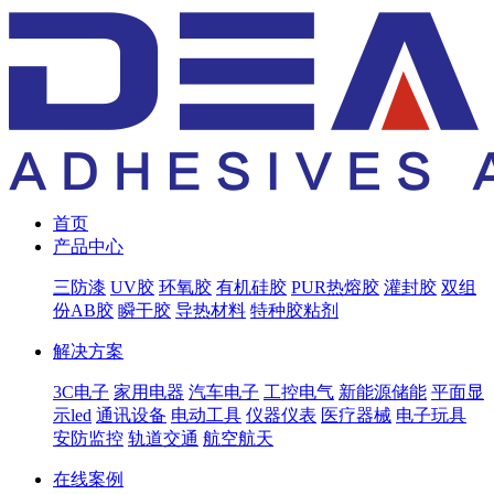
首页
产品中心
三防漆
UV胶
环氧胶
有机硅胶
PUR热熔胶
灌封胶
双组
份AB胶
瞬干胶
导热材料
特种胶粘剂
解决方案
3C电子
家用电器
汽车电子
工控电气
新能源储能
平面显
示led
通讯设备
电动工具
仪器仪表
医疗器械
电子玩具
安防监控
轨道交通
航空航天
在线案例