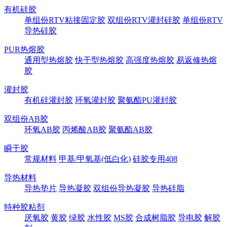
有机硅胶
单组份RTV粘接固定胶
双组份RTV灌封硅胶
单组份RTV
导热硅胶
PUR热熔胶
通用型热熔胶
快干型热熔胶
高强度热熔胶
易返修热熔
胶
灌封胶
有机硅灌封胶
环氧灌封胶
聚氨酯PU灌封胶
双组份AB胶
环氧AB胶
丙烯酸AB胶
聚氨酯AB胶
瞬干胶
常规材料
甲基/甲氧基(低白化)
硅胶专用408
导热材料
导热垫片
导热凝胶
双组份导热凝胶
导热硅脂
特种胶粘剂
厌氧胶
黄胶
绿胶
水性胶
MS胶
合成树脂胶
导电胶
解胶